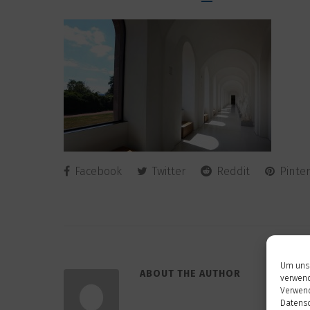
Facebook
Twitter
Reddit
Pinter
Um unse
ABOUT THE AUTHOR
verwend
Verwend
Datensc