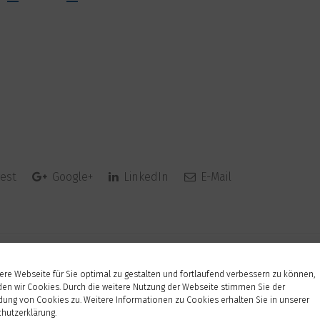
est
Google+
LinkedIn
E-Mail
re Webseite für Sie optimal zu gestalten und fortlaufend verbessern zu können,
en wir Cookies. Durch die weitere Nutzung der Webseite stimmen Sie der
ung von Cookies zu. Weitere Informationen zu Cookies erhalten Sie in unserer
hutzerklärung.