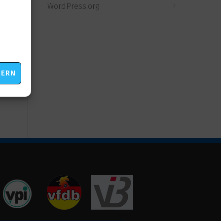
WordPress.org
eting
HERN