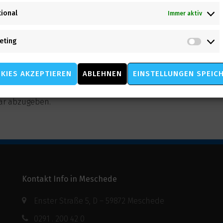
tional
Immer aktiv
eting
Mark
KIES AKZEPTIEREN
ABLEHNEN
EINSTELLUNGEN SPEIC
ar abzugeben.
Kontakt Info in Meschede
Enster Straße 5, D – 59872 Meschede
0291 . 200 42 0