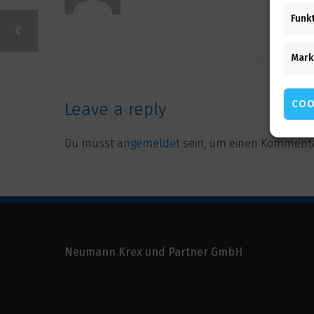
Funk
Mark
COO
Leave a reply
Du musst
angemeldet
sein, um einen Komment
Neumann Krex und Partner GmbH