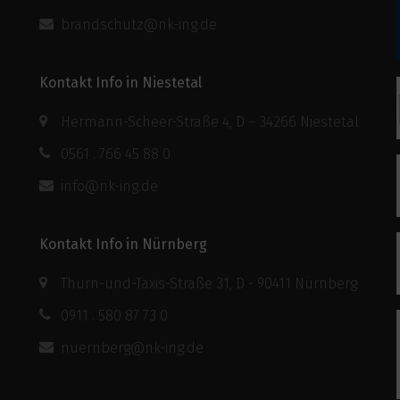
brandschutz@nk-ing.de
Kontakt Info in Niestetal
Hermann-Scheer-Straße 4, D – 34266 Niestetal
0561 . 766 45 88 0
info@nk-ing.de
Kontakt Info in Nürnberg
Thurn-und-Taxis-Straße 31, D - 90411 Nürnberg
0911 . 580 87 73 0
nuernberg@nk-ing.de