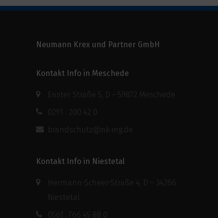
Neumann Krex und Partner GmbH
Kontakt Info in Meschede
Enster Straße 5, D – 59872 Meschede
0291 . 200 42 0
brandschutz@nk-ing.de
Kontakt Info in Niestetal
Hermann-Scheer-Straße 4, D – 34266
Niestetal
0561 . 766 45 88 0