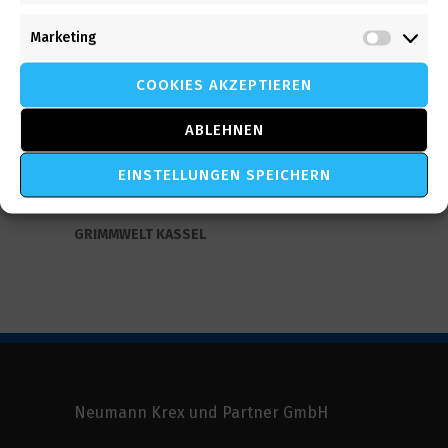
Marketing
Market
COOKIES AKZEPTIEREN
ABLEHNEN
EINSTELLUNGEN SPEICHERN
GRIMMWELT KASSEL
Neumann Krex und Partner GmbH