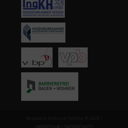
Neumann Krex und Partner © 2020 |
IMPRESSUM
|
DATENSCHUTZ