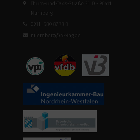
Thurn-und-Taxis-Straße 31, D - 90411
Nürnberg
0911 . 580 87 73 0
nuernberg@nk-ing.de