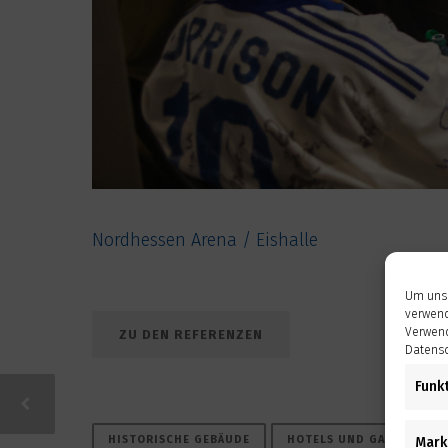
Nordhessen Arena / Eishalle
Um unse
verwend
Verwend
ZU DEN REFERENZEN
Datensc
Funk
HISTORISCHE GEBÄUDE
HOTELS UND GASTSTÄTTE
Mark