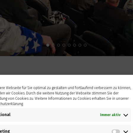
re Webseite für Sie optimal zu gestalten und fortlaufend verbessern zu können,
en wir Cookies. Durch die weitere Nutzung der Webseite stimmen Sie der
ung von Cookies zu. Weitere Informationen zu Cookies erhalten Sie in unserer
hutzerklärung.
tional
Immer aktiv
N
INDUSTRIEBAUTEN UND KRAFTWERKE
KRANKENHÄUSER UND 
eting