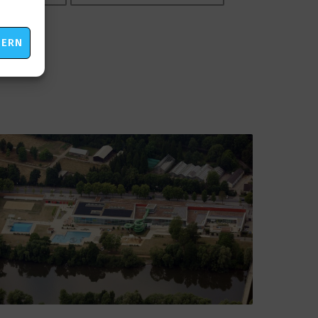
eting
HERN