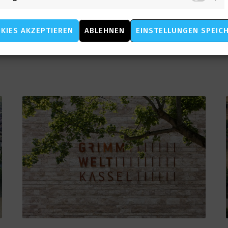
Mark
ÄTTEN
VERWALTUNGS- UND BÜROGEBÄUDE
KIES AKZEPTIEREN
ABLEHNEN
EINSTELLUNGEN SPEIC