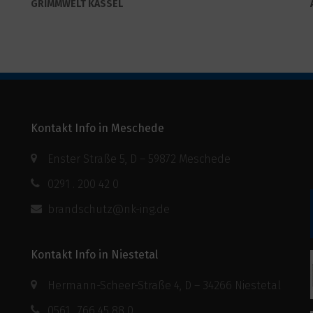
GRIMMWELT KASSEL
Kontakt Info in Meschede
Enster Straße 5, D – 59872 Meschede
0291 . 200 42 0
brandschutz@nk-ing.de
Kontakt Info in Niestetal
Hermann-Scheer-Straße 4, D – 34266 Niestetal
0561 . 766 45 88 0