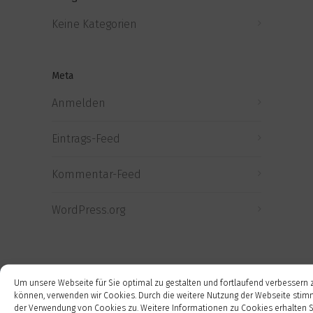
Keine Kategorien
Meta
Anmelden
Eintrags-Feed
Kommentar-Feed
WordPress.org
Um unsere Webseite für Sie optimal zu gestalten und fortlaufend verbessern 
können, verwenden wir Cookies. Durch die weitere Nutzung der Webseite stim
der Verwendung von Cookies zu. Weitere Informationen zu Cookies erhalten S