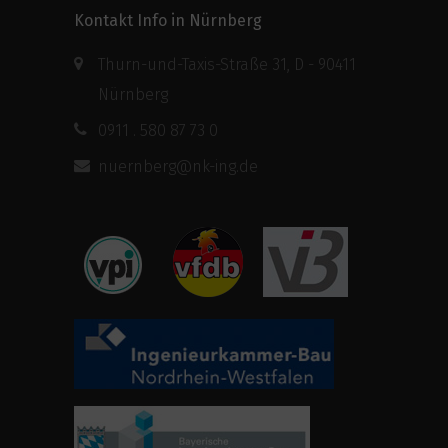
Kontakt Info in Nürnberg
Thurn-und-Taxis-Straße 31, D - 90411
Nürnberg
0911 . 580 87 73 0
nuernberg@nk-ing.de