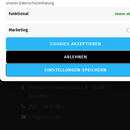
unserer Datenschutzerklärung.
Neumann Krex und Partner GmbH
Funktional
Immer ak
Kontakt Info in Meschede
Marketing
Enster Straße 5, D – 59872 Meschede
COOKIES AKZEPTIEREN
0291 . 200 42 0
brandschutz@nk-ing.de
ABLEHNEN
EINSTELLUNGEN SPEICHERN
Kontakt Info in Niestetal
Hermann-Scheer-Straße 4, D – 34266
Niestetal
0561 . 766 45 88 0
info@nk-ing.de