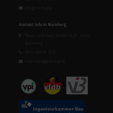
info@nk-ing.de
Kontakt Info in Nürnberg
Thurn-und-Taxis-Straße 31, D - 90411
Nürnberg
0911 . 580 87 73 0
nuernberg@nk-ing.de