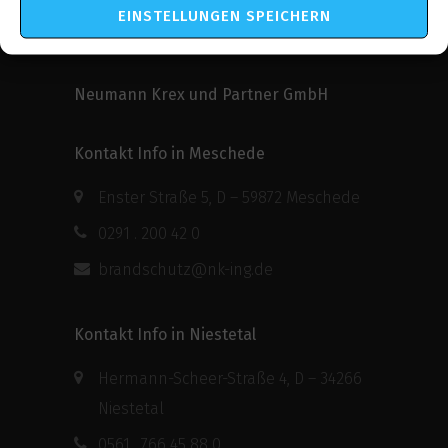
EINSTELLUNGEN SPEICHERN
Neumann Krex und Partner GmbH
Kontakt Info in Meschede
Enster Straße 5, D – 59872 Meschede
0291 . 200 42 0
brandschutz@nk-ing.de
Kontakt Info in Niestetal
Hermann-Scheer-Straße 4, D – 34266
Niestetal
0561 . 766 45 88 0