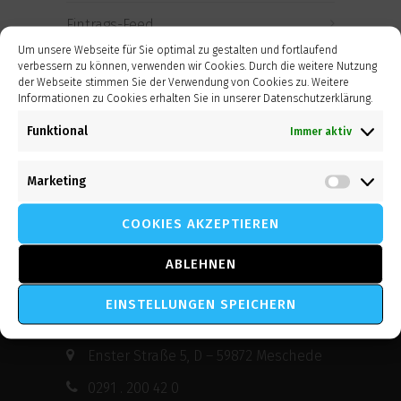
Eintrags-Feed
Um unsere Webseite für Sie optimal zu gestalten und fortlaufend
verbessern zu können, verwenden wir Cookies. Durch die weitere Nutzung
Kommentar-Feed
der Webseite stimmen Sie der Verwendung von Cookies zu. Weitere
Informationen zu Cookies erhalten Sie in unserer Datenschutzerklärung.
WordPress.org
Funktional
Immer aktiv
Marketing
Market
COOKIES AKZEPTIEREN
Neumann Krex und Partner GmbH
ABLEHNEN
EINSTELLUNGEN SPEICHERN
Kontakt Info in Meschede
Enster Straße 5, D – 59872 Meschede
0291 . 200 42 0