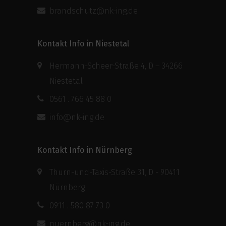
brandschutz@nk-ing.de
Kontakt Info in Niestetal
Hermann-Scheer-Straße 4, D – 34266
Niestetal
0561 . 766 45 88 0
info@nk-ing.de
Kontakt Info in Nürnberg
Thurn-und-Taxis-Straße 31, D - 90411
Nürnberg
0911 . 580 87 73 0
nuernberg@nk-ing.de