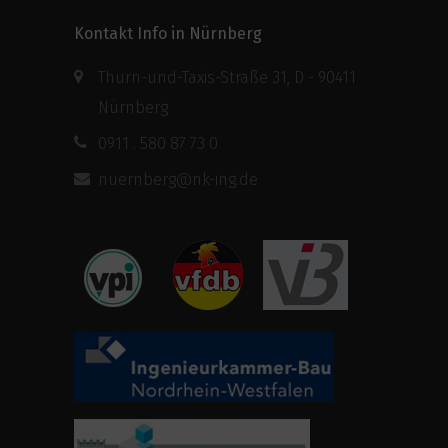
Kontakt Info in Nürnberg
Thurn-und-Taxis-Straße 31, D - 90411
Nürnberg
0911 . 580 87 73 0
nuernberg@nk-ing.de