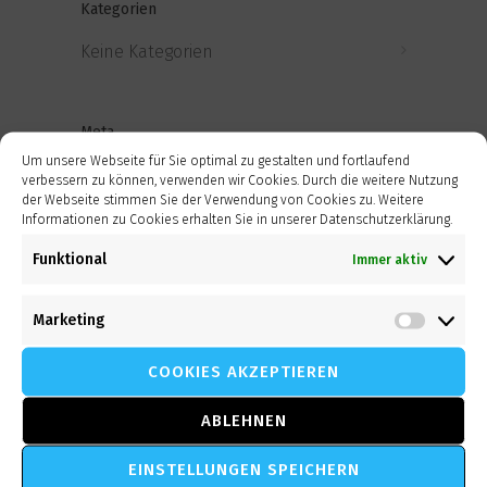
Kategorien
Keine Kategorien
Meta
Um unsere Webseite für Sie optimal zu gestalten und fortlaufend
Anmelden
verbessern zu können, verwenden wir Cookies. Durch die weitere Nutzung
der Webseite stimmen Sie der Verwendung von Cookies zu. Weitere
Informationen zu Cookies erhalten Sie in unserer Datenschutzerklärung.
Eintrags-Feed
Funktional
Immer aktiv
Kommentar-Feed
Marketing
Market
WordPress.org
COOKIES AKZEPTIEREN
ABLEHNEN
EINSTELLUNGEN SPEICHERN