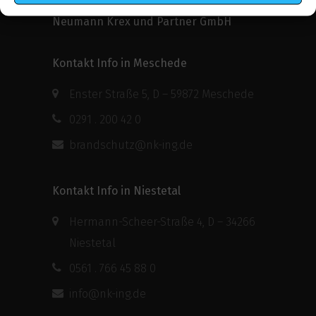
Neumann Krex und Partner GmbH
Kontakt Info in Meschede
Enster Straße 5, D – 59872 Meschede
0291 . 200 42 0
brandschutz@nk-ing.de
Kontakt Info in Niestetal
Hermann-Scheer-Straße 4, D – 34266
Niestetal
0561 . 766 45 88 0
info@nk-ing.de