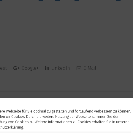
est
Google+
LinkedIn
E-Mail
re Webseite für Sie optimal zu gestalten und fortlaufend verbessern zu können,
en wir Cookies. Durch die weitere Nutzung der Webseite stimmen Sie der
ung von Cookies zu. Weitere Informationen zu Cookies erhalten Sie in unserer
hutzerklärung.