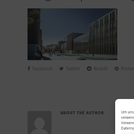
Facebook
Twitter
Reddit
Pinter
Um unse
ABOUT THE AUTHOR
verwend
Verwend
Datensc