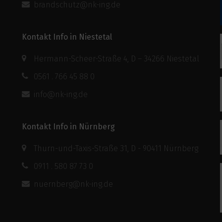
brandschutz@nk-ing.de
Kontakt Info in Niestetal
Hermann-Scheer-Straße 4, D – 34266 Niestetal
0561 . 766 45 88 0
info@nk-ing.de
Kontakt Info in Nürnberg
Thurn-und-Taxis-Straße 31, D - 90411 Nürnberg
0911 . 580 87 73 0
nuernberg@nk-ing.de