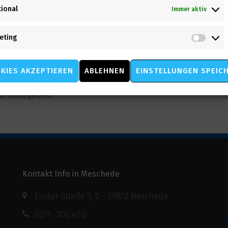
tional
Immer aktiv
eting
Mark
KIES AKZEPTIEREN
ABLEHNEN
EINSTELLUNGEN SPEIC
ar abzugeben.
Kontakt Info in Meschede
Enster Straße 5, D – 59872 Meschede
0291 . 200 42 0