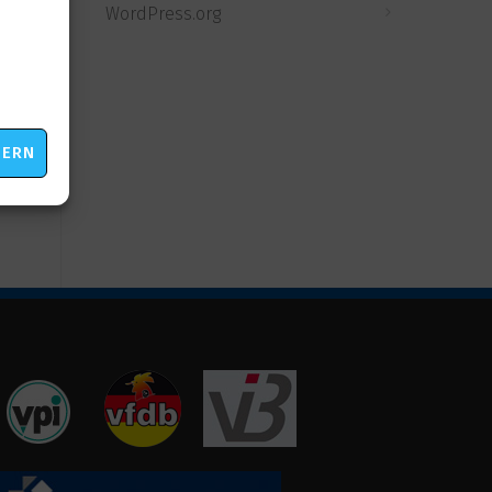
WordPress.org
eting
HERN