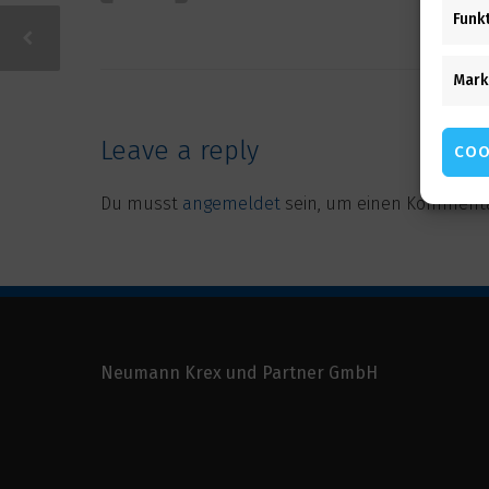
Funk
Mark
Leave a reply
COO
Du musst
angemeldet
sein, um einen Komment
Neumann Krex und Partner GmbH