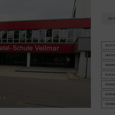
ZU 
HISTO
INDUS
KRANK
SCHUL
VERKA
VERS
VERW