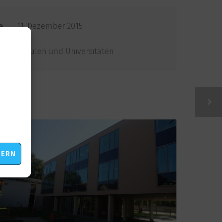
e
11. Dezember 2015
s
Schulen und Universitäten
eting
HERN