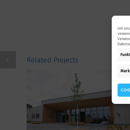
Um unse
verwend
Verwend
Datensc
Funk
Related Projects
Mark
COO