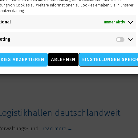
ung von Cookies zu. Weitere Informationen zu Cookies erhalten Sie in unserer
hutzerklärung.
tional
Immer aktiv
eting
Mark
Energie Bunker Hamburg
KIES AKZEPTIEREN
ABLEHNEN
EINSTELLUNGEN SPEIC
Verwaltungs- und...
read more →
Logistikhallen deutschlandweit
Verwaltungs- und...
read more →