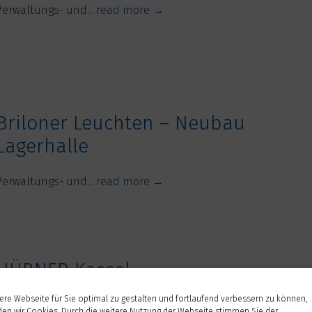
Verwaltungs- und...
read more →
Briloner Leuchten – Neubau
Lagerhalle
Verwaltungs- und...
read more →
HÜBNER Kassel
re Webseite für Sie optimal zu gestalten und fortlaufend verbessern zu können,
HÜBNER Kassel ...
read more →
en wir Cookies. Durch die weitere Nutzung der Webseite stimmen Sie der