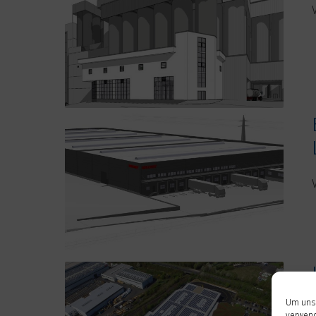
Um unse
verwend