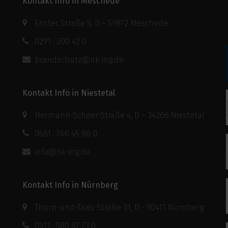
Kontakt Info in Meschede
Enster Straße 5, D – 59872 Meschede
0291 . 200 42 0
brandschutz@nk-ing.de
Kontakt Info in Niestetal
Hermann-Scheer-Straße 4, D – 34266 Niestetal
0561 . 766 45 88 0
info@nk-ing.de
Kontakt Info in Nürnberg
Thurn-und-Taxis-Straße 31, D - 90411 Nürnberg
0911 . 580 87 73 0