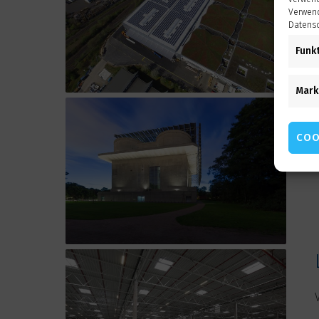
Verwend
Datensc
Funk
Mark
COO