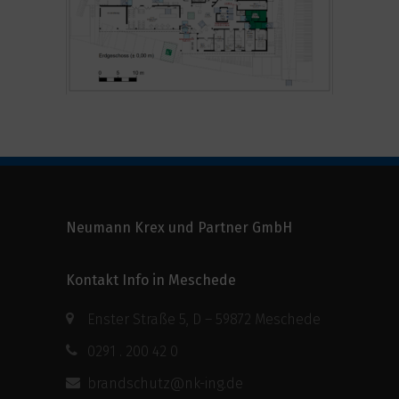
Neumann Krex und Partner GmbH
Kontakt Info in Meschede
Enster Straße 5, D – 59872 Meschede
0291 . 200 42 0
brandschutz@nk-ing.de