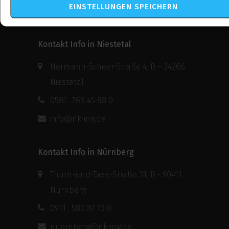
EINSTELLUNGEN SPEICHERN
brandschutz@nk-ing.de
Kontakt Info in Niestetal
Hermann-Scheer-Straße 4, D – 34266
Niestetal
0561 . 766 45 88 0
info@nk-ing.de
Kontakt Info in Nürnberg
Thurn-und-Taxis-Straße 31, D - 90411
Nürnberg
0911 . 580 87 73 0
nuernberg@nk-ing.de