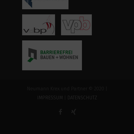
Neumann Krex und Partner © 2020 |
IMPRESSUM
|
DATENSCHUTZ