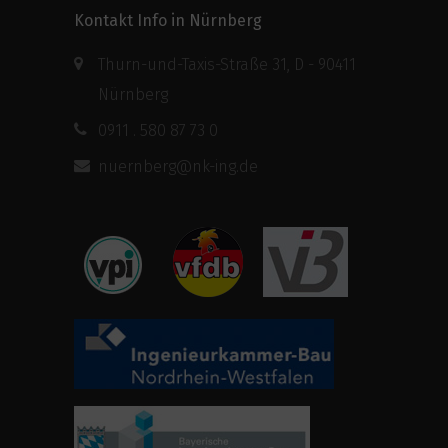
Kontakt Info in Nürnberg
Thurn-und-Taxis-Straße 31, D - 90411
Nürnberg
0911 . 580 87 73 0
nuernberg@nk-ing.de