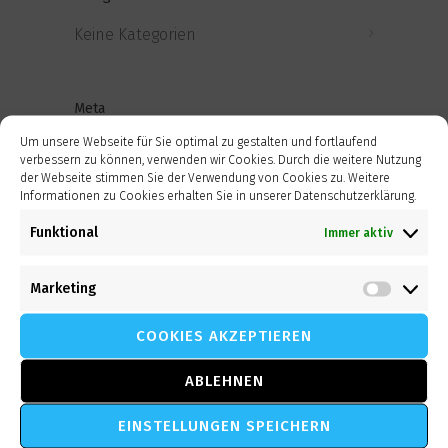
Keine Kategorien
Meta
Um unsere Webseite für Sie optimal zu gestalten und fortlaufend
Anmelden
verbessern zu können, verwenden wir Cookies. Durch die weitere Nutzung
der Webseite stimmen Sie der Verwendung von Cookies zu. Weitere
Informationen zu Cookies erhalten Sie in unserer Datenschutzerklärung.
Eintrags-Feed
Funktional
Immer aktiv
Kommentar-Feed
Marketing
WordPress.org
Market
COOKIES AKZEPTIEREN
ABLEHNEN
EINSTELLUNGEN SPEICHERN