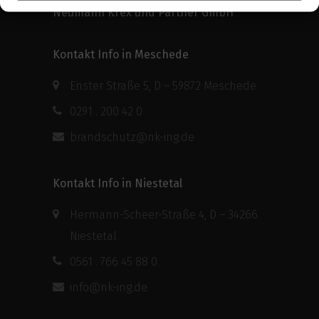
Neumann Krex und Partner GmbH
Kontakt Info in Meschede
Enster Straße 5, D – 59872 Meschede
0291 . 200 42 0
brandschutz@nk-ing.de
Kontakt Info in Niestetal
Hermann-Scheer-Straße 4, D – 34266
Niestetal
0561 . 766 45 88 0
info@nk-ing.de