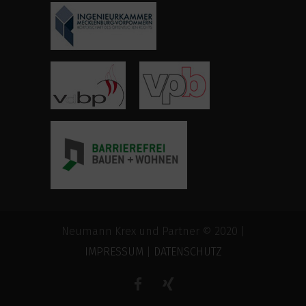
Neumann Krex und Partner © 2020 |
IMPRESSUM
|
DATENSCHUTZ