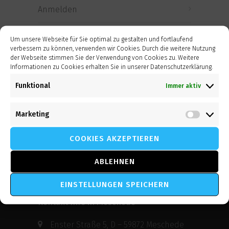
Anmelden
Eintrags-Feed
Um unsere Webseite für Sie optimal zu gestalten und fortlaufend
verbessern zu können, verwenden wir Cookies. Durch die weitere Nutzung
der Webseite stimmen Sie der Verwendung von Cookies zu. Weitere
Kommentar-Feed
Informationen zu Cookies erhalten Sie in unserer Datenschutzerklärung.
Funktional
Immer aktiv
WordPress.org
Marketing
Market
COOKIES AKZEPTIEREN
ABLEHNEN
Neumann Krex und Partner GmbH
EINSTELLUNGEN SPEICHERN
Kontakt Info in Meschede
Enster Straße 5, D – 59872 Meschede