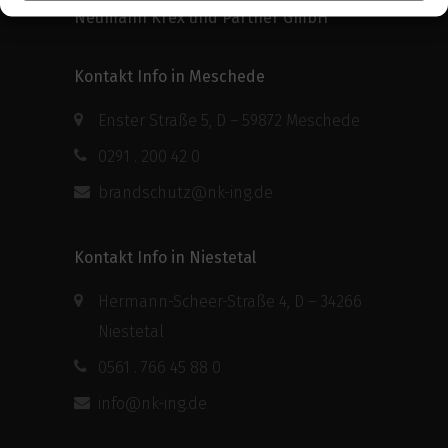
Neumann Krex und Partner GmbH
Kontakt Info in Meschede
Enster Straße 5, D – 59872 Meschede
0291 . 200 42 0
brandschutz@nk-ing.de
Kontakt Info in Niestetal
Hermann-Scheer-Straße 4, D – 34266
Niestetal
0561 . 766 45 88 0
info@nk-ing.de