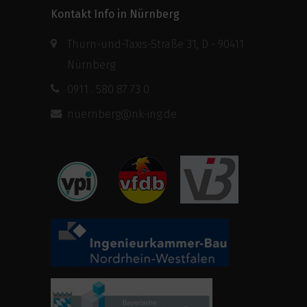
Kontakt Info in Nürnberg
Thurn-und-Taxis-Straße 31, D - 90411
Nürnberg
0911 . 580 87 73 0
nuernberg@nk-ing.de