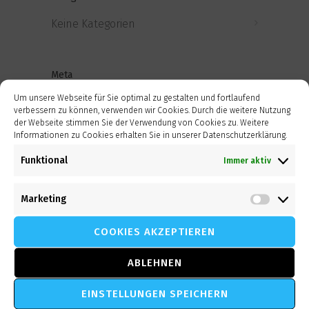
Keine Kategorien
Meta
Um unsere Webseite für Sie optimal zu gestalten und fortlaufend
Anmelden
verbessern zu können, verwenden wir Cookies. Durch die weitere Nutzung
der Webseite stimmen Sie der Verwendung von Cookies zu. Weitere
Informationen zu Cookies erhalten Sie in unserer Datenschutzerklärung.
Eintrags-Feed
Funktional
Immer aktiv
Kommentar-Feed
Marketing
WordPress.org
Market
COOKIES AKZEPTIEREN
ABLEHNEN
EINSTELLUNGEN SPEICHERN