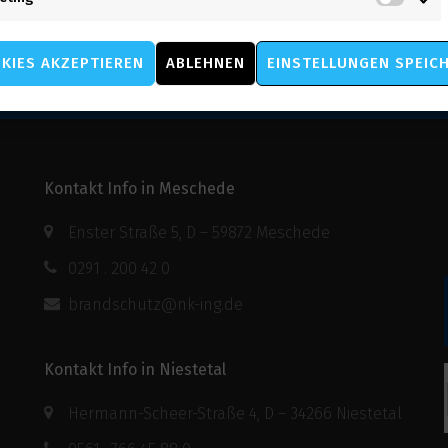
Mark
ar abzugeben.
KIES AKZEPTIEREN
ABLEHNEN
EINSTELLUNGEN SPEIC
Kontakt Info in Meschede
Enster Straße 5, D – 59872 Meschede
0291 . 200 42 0
brandschutz@nk-ing.de
Kontakt Info in Niestetal
Hermann-Scheer-Straße 4, D – 34266 Niestetal