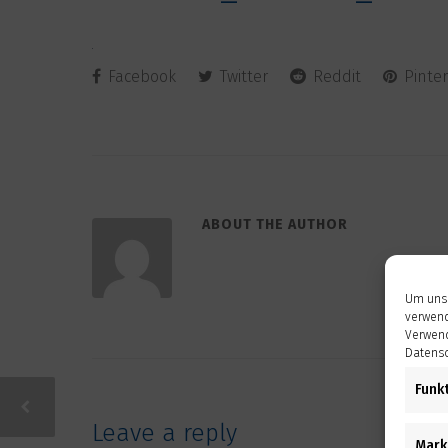
Facebook
Twitter
Reddit
Pinter
ABOUT THE AUTHOR
Um unse
verwend
Verwend
Datensc
Funk
Leave a reply
Mark