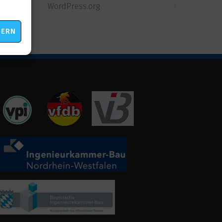
eting
WordPress.org
HERN