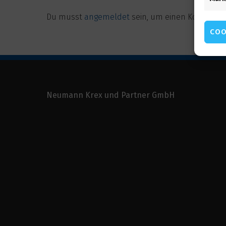
Du musst
angemeldet
sein, um einen Komment
COO
Neumann Krex und Partner GmbH