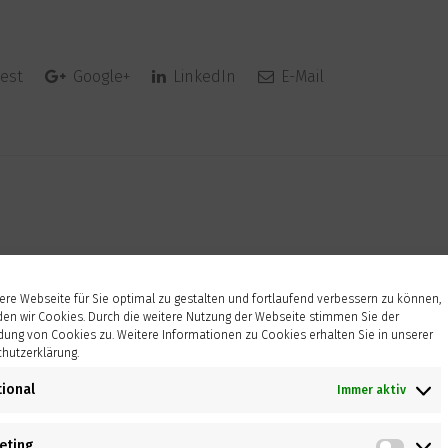
est
Google+
LinkedIn
E-Mail
re Webseite für Sie optimal zu gestalten und fortlaufend verbessern zu können,
en wir Cookies. Durch die weitere Nutzung der Webseite stimmen Sie der
ung von Cookies zu. Weitere Informationen zu Cookies erhalten Sie in unserer
hutzerklärung.
tional
Immer aktiv
eting